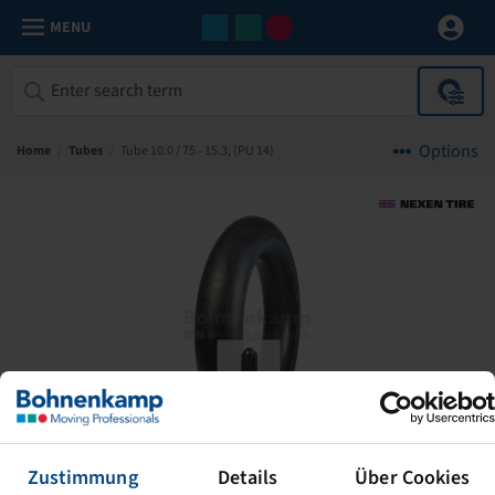
MENU
Options
Home
/
Tubes
/
Tube 10.0 / 75 - 15.3, (PU 14)
Zustimmung
Details
Über Cookies