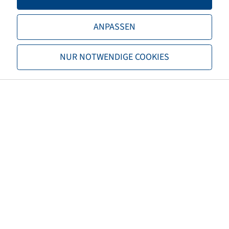
EAN
5707562135915
ANPASSEN
Alternative tube size(s)
10.0/75-15.3
NUR NOTWENDIGE COOKIES
Valve model
Rubber valve
Maximum air pressure (bar)
4,50
Valve hole diameter (mm)
15,7
Valve length (mm)
38
Valve angle (°)
gerade
Valve cap Material
Plastic
Colour of cap
Black