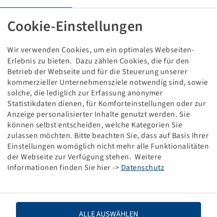
Tube 10.0 / 75 - 15.3, (PU 14)
TR 15
Cookie-Einstellungen
Packaging unit: 14 items
Wir verwenden Cookies, um ein optimales Webseiten-
Price and stock visible after
.
Erlebnis zu bieten. Dazu zählen Cookies, die für den
Login
Betrieb der Webseite und für die Steuerung unserer
kommerzieller Unternehmensziele notwendig sind, sowie
solche, die lediglich zur Erfassung anonymer
Statistikdaten dienen, für Komforteinstellungen oder zur
Technical Details
Anzeige personalisierter Inhalte genutzt werden. Sie
können selbst entscheiden, welche Kategorien Sie
zulassen möchten. Bitte beachten Sie, dass auf Basis Ihrer
Item number
29800241
Einstellungen womöglich nicht mehr alle Funktionalitäten
der Webseite zur Verfügung stehen. Weitere
Tube size
10.0 / 75 - 15.3
Informationen finden Sie hier ->
Datenschutz
Valve description
TR 15
Brand
Nexen
ALLE AUSWÄHLEN