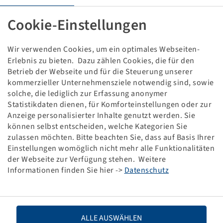
Tyre 800 / 45 R 30.5, 885
176 D, TL, Steel Belted
Cookie-Einstellungen
Alliance
Wir verwenden Cookies, um ein optimales Webseiten-
Price and stock visible after
.
Login
Erlebnis zu bieten. Dazu zählen Cookies, die für den
Betrieb der Webseite und für die Steuerung unserer
kommerzieller Unternehmensziele notwendig sind, sowie
solche, die lediglich zur Erfassung anonymer
Technical Details
Statistikdaten dienen, für Komforteinstellungen oder zur
Anzeige personalisierter Inhalte genutzt werden. Sie
können selbst entscheiden, welche Kategorien Sie
Item number
15215808
zulassen möchten. Bitte beachten Sie, dass auf Basis Ihrer
Einstellungen womöglich nicht mehr alle Funktionalitäten
Tyre size
800 / 45 R 30.5
der Webseite zur Verfügung stehen. Weitere
Informationen finden Sie hier ->
Datenschutz
LI / SI, PR
176 D
Load capacity 1
7100 / 65
ALLE AUSWÄHLEN