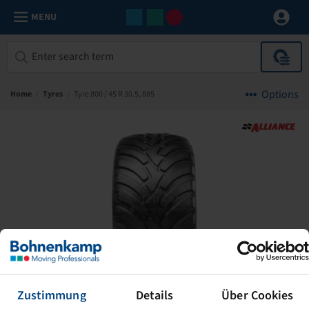
MENU
Options
Home
/
Tyres
/
Tyre 800 / 45 R 30.5, 885
Zustimmung
Details
Über Cookies