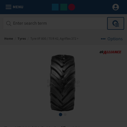
MENU
Options
Home
/
Tyres
/
Tyre VF 800 / 70 R 42, Agriflex 372 +