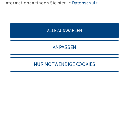
Informationen finden Sie hier ->
Datenschutz
TL/TT
TL
Brand
Alliance
ALLE AUSWÄHLEN
Tread
Agriflex 372 +
ANPASSEN
EAN
8903635051442
NUR NOTWENDIGE COOKIES
3PMSF
no
Carcass properties
Steel Belted
Tyre colour
Black
ECE regulation number
ECE 106
Net weight (kg)
423,00