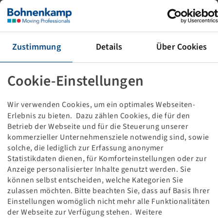
Tyre VF 800 / 70 R 42, Agriflex 372 +
189 D, TL, Steel Belted
Alliance
Packaging unit: 1 items
Zustimmung
Details
Über Cookies
Price and stock visible after
.
Login
Cookie-Einstellungen
Wir verwenden Cookies, um ein optimales Webseiten-
Technical Details
Erlebnis zu bieten. Dazu zählen Cookies, die für den
Betrieb der Webseite und für die Steuerung unserer
kommerzieller Unternehmensziele notwendig sind, sowie
Item number
10001183
solche, die lediglich zur Erfassung anonymer
Statistikdaten dienen, für Komforteinstellungen oder zur
Tyre size
VF 800 / 70 R 42
Anzeige personalisierter Inhalte genutzt werden. Sie
können selbst entscheiden, welche Kategorien Sie
LI / SI, PR
189 D
zulassen möchten. Bitte beachten Sie, dass auf Basis Ihrer
Einstellungen womöglich nicht mehr alle Funktionalitäten
der Webseite zur Verfügung stehen. Weitere
Load capacity 1
10300 / 65