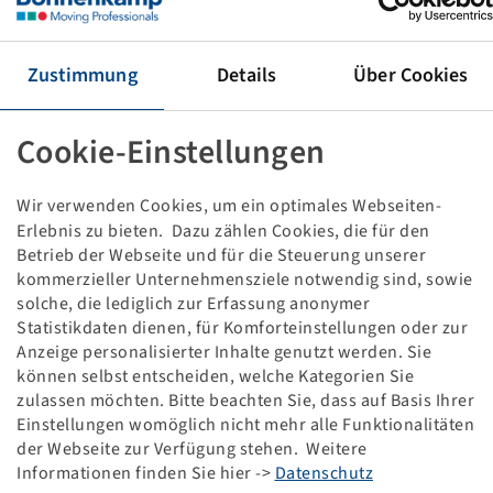
Tyre 710 / 45 - 26.5, Forestar 643 III
20 PR, 168 A8, TT, LS-2
Alliance
Zustimmung
Details
Über Cookies
Price and stock visible after
.
Login
Cookie-Einstellungen
Wir verwenden Cookies, um ein optimales Webseiten-
Technical Details
Erlebnis zu bieten. Dazu zählen Cookies, die für den
Betrieb der Webseite und für die Steuerung unserer
kommerzieller Unternehmensziele notwendig sind, sowie
Item number
10000686
solche, die lediglich zur Erfassung anonymer
Statistikdaten dienen, für Komforteinstellungen oder zur
Tyre size
710 / 45 - 26.5
Anzeige personalisierter Inhalte genutzt werden. Sie
können selbst entscheiden, welche Kategorien Sie
LI / SI, PR
168 A8, 20PR
zulassen möchten. Bitte beachten Sie, dass auf Basis Ihrer
Einstellungen womöglich nicht mehr alle Funktionalitäten
der Webseite zur Verfügung stehen. Weitere
Load capacity 1
5600 / 40
Informationen finden Sie hier ->
Datenschutz