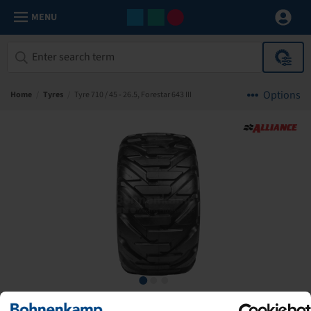
MENU
Options
Home
/
Tyres
/
Tyre 710 / 45 - 26.5, Forestar 643 III