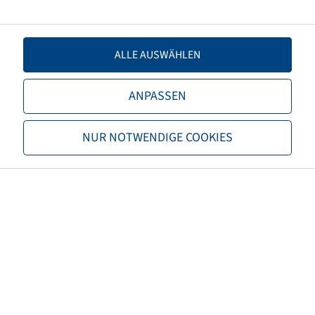
TL/TT
TT
Brand
Alliance
ALLE AUSWÄHLEN
Tread
Forestar 643 III
ANPASSEN
EAN
8903635022916
NUR NOTWENDIGE COOKIES
3PMSF
no
TRA Code
LS-2
Tyre colour
Black
ECE regulation number
ECE 106
Net weight (kg)
219,91