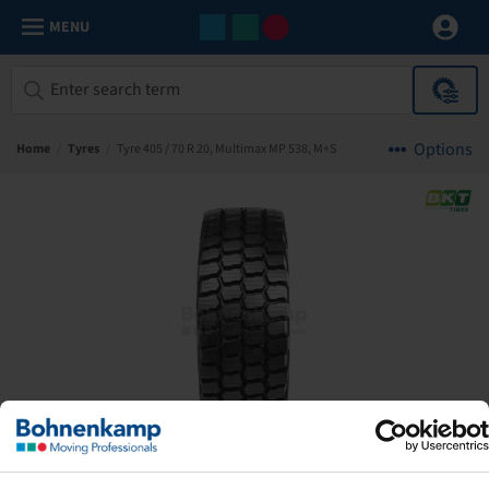
MENU
Options
Home
/
Tyres
/
Tyre 405 / 70 R 20, Multimax MP 538, M+S