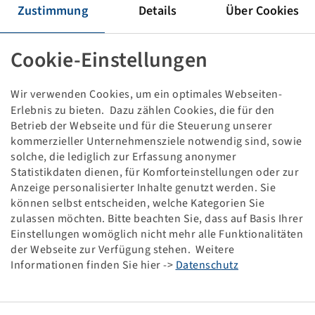
Tyre 405 / 70 R 20, Multimax MP 538, M+S
Zustimmung
Details
Über Cookies
152 G, TL, Steel Belted
(16.0/70R20), BKT
Cookie-Einstellungen
Price and stock visible after
.
Login
Wir verwenden Cookies, um ein optimales Webseiten-
Erlebnis zu bieten. Dazu zählen Cookies, die für den
Betrieb der Webseite und für die Steuerung unserer
kommerzieller Unternehmensziele notwendig sind, sowie
Technical Details
solche, die lediglich zur Erfassung anonymer
Statistikdaten dienen, für Komforteinstellungen oder zur
Item number
10000205
Anzeige personalisierter Inhalte genutzt werden. Sie
können selbst entscheiden, welche Kategorien Sie
zulassen möchten. Bitte beachten Sie, dass auf Basis Ihrer
Tyre size
405 / 70 R 20
Einstellungen womöglich nicht mehr alle Funktionalitäten
der Webseite zur Verfügung stehen. Weitere
LI / SI, PR
152 G
Informationen finden Sie hier ->
Datenschutz
Load capacity 1
3550 / 90