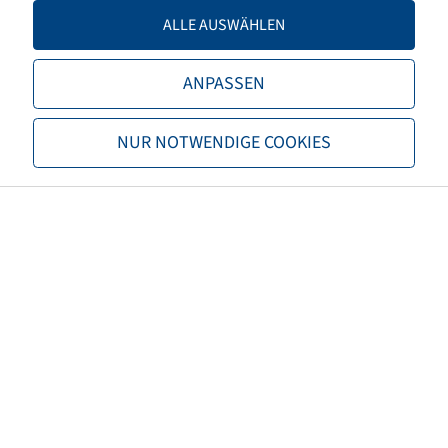
Load capacity 2
3850 / 65
ALLE AUSWÄHLEN
TL/TT
TL
ANPASSEN
Brand
BKT
NUR NOTWENDIGE COOKIES
Tread
Multimax MP 538
EAN
8903094069682
Alternative size 1
16.0/70R20
M+S
M+S
3PMSF
no
Carcass properties
Steel Belted