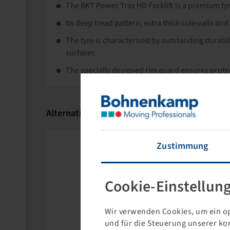
The BKT Power Trax HD Forklift is a premium tyre,
Its deep tread pattern, extra thick sidewalls an
The tyre is characterised by outstanding durabil
surfaces.
The specially designed rim guard ensures protec
Alternative Products
Zustimmung
Cookie-Einstellun
Wir verwenden Cookies, um ein op
und für die Steuerung unserer ko