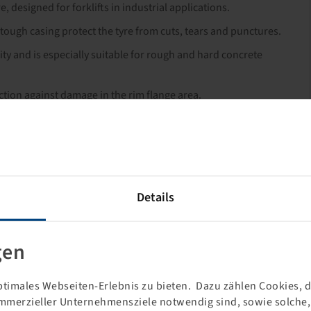
 designed for forklifts in industrial applications.
d tough casing protect the tyre from cuts, tears and punctures.
ity and is especially suitable for rough and hard concrete
tion against damage in the rim flange area.
Details
gen
timales Webseiten-Erlebnis zu bieten. Dazu zählen Cookies, di
mmerzieller Unternehmensziele notwendig sind, sowie solche, d