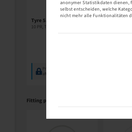
anonymer Statistikdaten dienen, 
selbst entscheiden, welche Katego
nicht mehr alle Funktionalitäten 
Tyre 5.00 - 8, PL 801
Tyre 5.00 
Kinetics
10 PR, TT
10 PR, TT
Price and stock visible
Price a
after
Login
.
after
Lo
Fitting products