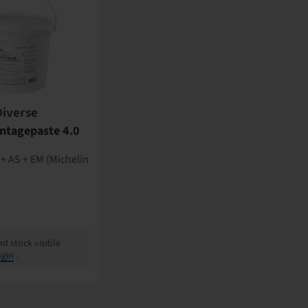
Diverse
ntagepaste 4.0
+ AS + EM (Michelin
nd stock visible
gin
.