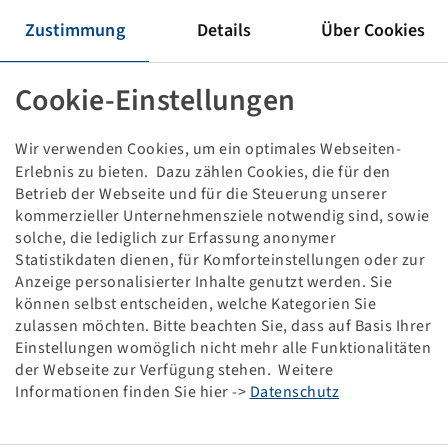
Tyre 210 / 60 D 8, M40B
Zustimmung
Details
Über Cookies
57 A6, TL
Bridgestone
Cookie-Einstellungen
This item is only available in the specified quantity
and will not become available again.
Wir verwenden Cookies, um ein optimales Webseiten-
Erlebnis zu bieten. Dazu zählen Cookies, die für den
Price and stock visible after
.
Login
Betrieb der Webseite und für die Steuerung unserer
kommerzieller Unternehmensziele notwendig sind, sowie
solche, die lediglich zur Erfassung anonymer
Statistikdaten dienen, für Komforteinstellungen oder zur
Technical Details
Anzeige personalisierter Inhalte genutzt werden. Sie
können selbst entscheiden, welche Kategorien Sie
zulassen möchten. Bitte beachten Sie, dass auf Basis Ihrer
Item number
10691090
Einstellungen womöglich nicht mehr alle Funktionalitäten
der Webseite zur Verfügung stehen. Weitere
Informationen finden Sie hier ->
Datenschutz
Tyre size
210 / 60 D 8
LI / SI, PR
57 A6