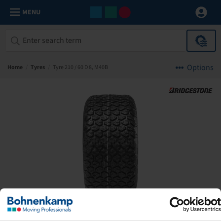
MENU
Options
Home
/
Tyres
/
Tyre 210 / 60 D 8, M40B