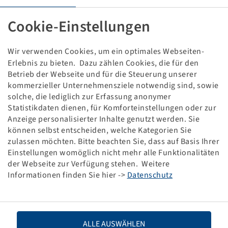
Tyre 315 / 75 D 15, M40B
4 PR, 95 A6, TL
Cookie-Einstellungen
Bridgestone
Wir verwenden Cookies, um ein optimales Webseiten-
This item is only available in the specified quantity
and will not become available again.
Erlebnis zu bieten. Dazu zählen Cookies, die für den
Betrieb der Webseite und für die Steuerung unserer
kommerzieller Unternehmensziele notwendig sind, sowie
Price and stock visible after
.
Login
solche, die lediglich zur Erfassung anonymer
Statistikdaten dienen, für Komforteinstellungen oder zur
Anzeige personalisierter Inhalte genutzt werden. Sie
können selbst entscheiden, welche Kategorien Sie
zulassen möchten. Bitte beachten Sie, dass auf Basis Ihrer
Technical Details
Einstellungen womöglich nicht mehr alle Funktionalitäten
der Webseite zur Verfügung stehen. Weitere
Informationen finden Sie hier ->
Datenschutz
Item number
10691780
Tyre size
315 / 75 D 15
ALLE AUSWÄHLEN
LI / SI, PR
95 A6, 4 PR