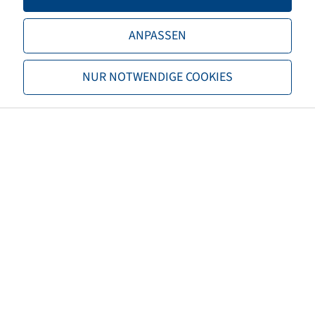
Load capacity 1
690 / 30
ANPASSEN
TL/TT
TL
NUR NOTWENDIGE COOKIES
Brand
Bridgestone
Tread
M40B
EAN
3286344901914
3PMSF
no
Tyre colour
Black
ECE regulation number
not necessary
Net weight (kg)
38,00