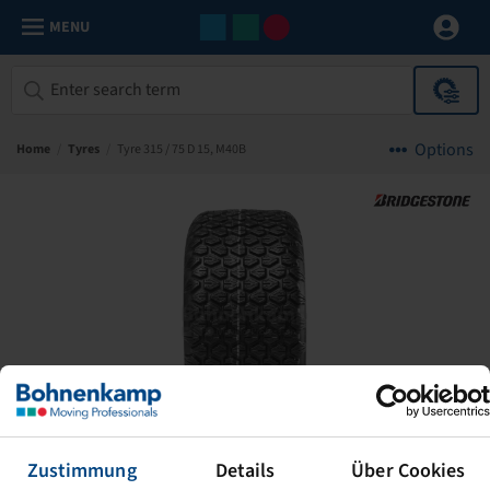
MENU
Options
Home
/
Tyres
/
Tyre 315 / 75 D 15, M40B
Zustimmung
Details
Über Cookies