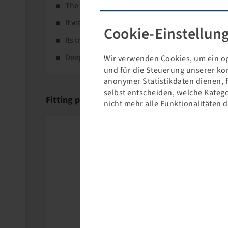
The Kenda Kanine KR20 is an ATV radial tyre for
It was developed specially for 3-wheeled motorc
Cookie-Einstellun
Its tread pattern offers reduced rolling resistanc
Deep grooves prevent aquaplaning and provide 
Wir verwenden Cookies, um ein op
und für die Steuerung unserer ko
anonymer Statistikdaten dienen, 
selbst entscheiden, welche Katego
Fitting products
nicht mehr alle Funktionalitäten 