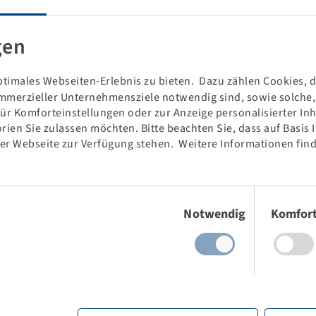
 use on paved roads.
ycles.
gen
e and at the same time excellent lateral traction.
outstanding performance in rainy conditions.
timales Webseiten-Erlebnis zu bieten. Dazu zählen Cookies, di
mmerzieller Unternehmensziele notwendig sind, sowie solche, d
für Komforteinstellungen oder zur Anzeige personalisierter In
rien Sie zulassen möchten. Bitte beachten Sie, dass auf Basis
der Webseite zur Verfügung stehen. Weitere Informationen find
Einwilligungsauswahl
Notwendig
Komfor