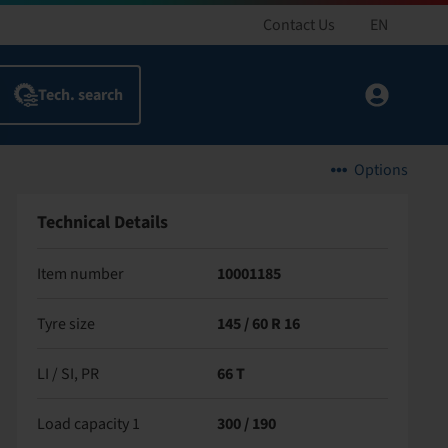
Contact Us
EN
Options
Technical Details
Item number
10001185
Tyre size
145 / 60 R 16
LI / SI, PR
66 T
Load capacity 1
300 / 190