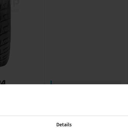
Price and stock visible after
Login
.
Details