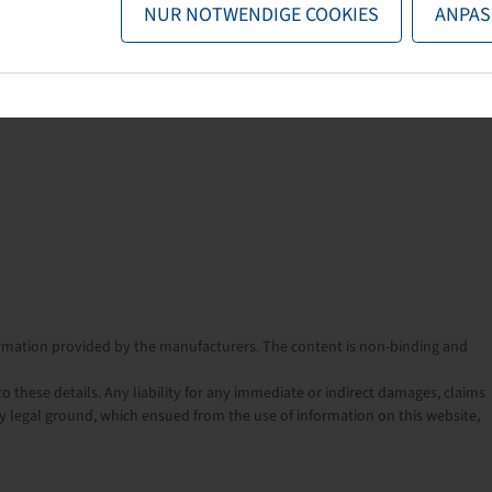
NUR NOTWENDIGE COOKIES
ANPAS
nformation provided by the manufacturers. The content is non-binding and
o these details. Any liability for any immediate or indirect damages, claims
 legal ground, which ensued from the use of information on this website,