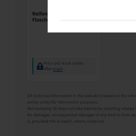
Linseal
Reifendichtmittel 1 l
Flasche
Price and stock visible
after
Login
.
All technical information in this website is based on the i
serves solely for information purposes.
Bohnenkamp SE does not take liability for anything related t
for damages, consequential damages of any kind or from any
is, provided this is lawful, utterly ruled out.