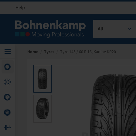
Help
All
Home
/
Tyres
/
Tyre 145 / 60 R 16, Kanine KR20