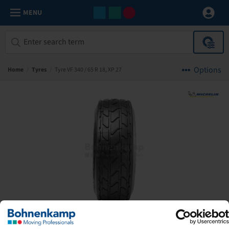
MENU
Options
Home
/
Tyres
/
Tyre VF 340 / 65 R 18, XP 27