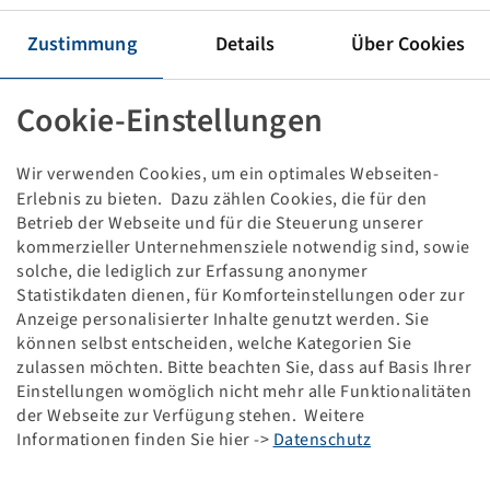
Tyre VF 340 / 65 R 18, XP 27
149 D, TL
Zustimmung
Details
Über Cookies
Michelin
Packaging unit: 1 items
Cookie-Einstellungen
Price and stock visible after
.
Login
Wir verwenden Cookies, um ein optimales Webseiten-
Erlebnis zu bieten. Dazu zählen Cookies, die für den
Betrieb der Webseite und für die Steuerung unserer
kommerzieller Unternehmensziele notwendig sind, sowie
Technical Details
solche, die lediglich zur Erfassung anonymer
Statistikdaten dienen, für Komforteinstellungen oder zur
Item number
10001606
Anzeige personalisierter Inhalte genutzt werden. Sie
können selbst entscheiden, welche Kategorien Sie
zulassen möchten. Bitte beachten Sie, dass auf Basis Ihrer
Tyre size
VF 340 / 65 R 18
Einstellungen womöglich nicht mehr alle Funktionalitäten
der Webseite zur Verfügung stehen. Weitere
LI / SI, PR
149 D
Informationen finden Sie hier ->
Datenschutz
Load capacity 1
3250 / 65