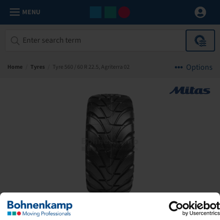
MENU
Options
Home
/
Tyres
/
Tyre 560 / 60 R 22.5, Agriterra 02