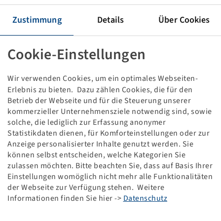
Tyre 560 / 60 R 22.5, Agriterra 02
165 D, TL
Zustimmung
Details
Über Cookies
Mitas
Cookie-Einstellungen
This item is only available in the specified quantity
and will not become available again.
Wir verwenden Cookies, um ein optimales Webseiten-
Erlebnis zu bieten. Dazu zählen Cookies, die für den
Price and stock visible after
.
Login
Betrieb der Webseite und für die Steuerung unserer
kommerzieller Unternehmensziele notwendig sind, sowie
solche, die lediglich zur Erfassung anonymer
Statistikdaten dienen, für Komforteinstellungen oder zur
Technical Details
Anzeige personalisierter Inhalte genutzt werden. Sie
können selbst entscheiden, welche Kategorien Sie
zulassen möchten. Bitte beachten Sie, dass auf Basis Ihrer
Item number
10915537
Einstellungen womöglich nicht mehr alle Funktionalitäten
der Webseite zur Verfügung stehen. Weitere
Tyre size
560 / 60 R 22.5
Informationen finden Sie hier ->
Datenschutz
LI / SI, PR
165 D