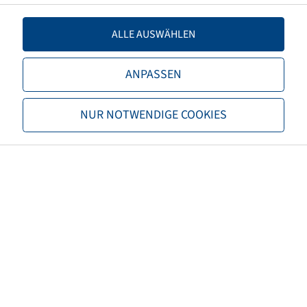
Load capacity 1
5150 / 65
ALLE AUSWÄHLEN
TL/TT
TL
ANPASSEN
Brand
Mitas
NUR NOTWENDIGE COOKIES
Tread
Agriterra 02
EAN
8059971060553
3PMSF
no
Tyre colour
Black
ECE regulation number
not necessary
Net weight (kg)
124,00