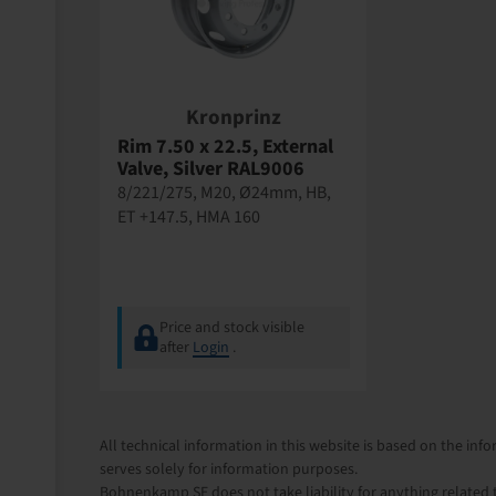
Kronprinz
Rim 7.50 x 22.5, External
Valve, Silver RAL9006
8/221/275, M20, Ø24mm, HB,
ET +147.5, HMA 160
Price and stock visible
after
Login
.
All technical information in this website is based on the i
serves solely for information purposes.
Bohnenkamp SE does not take liability for anything related t