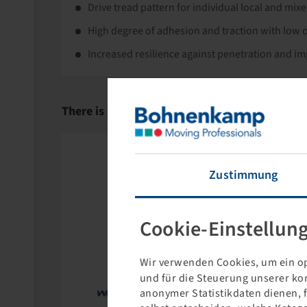
Drive tread pattern for individual local and mixe
High degree of adhesion and traction with low o
Increased resilience against penetration and i
There is a successor for this product:
Zustimmung
Cookie-Einstellun
Wir verwenden Cookies, um ein op
und für die Steuerung unserer ko
anonymer Statistikdaten dienen, 