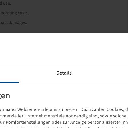
d use.
perating costs.
mpact damages.
Details
gen
timales Webseiten-Erlebnis zu bieten. Dazu zählen Cookies, di
mmerzieller Unternehmensziele notwendig sind, sowie solche, d
für Komforteinstellungen oder zur Anzeige personalisierter In