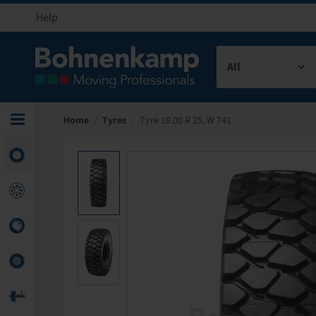
Help
All
Home
/
Tyres
/
Tyre 18.00 R 25, W 741