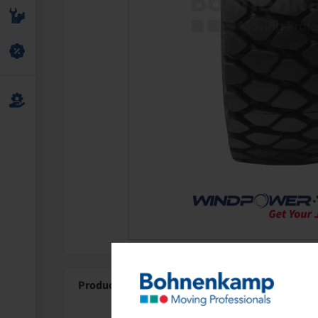
Product Details
About Windpower