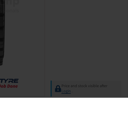
Price and stock visible after
Login
.