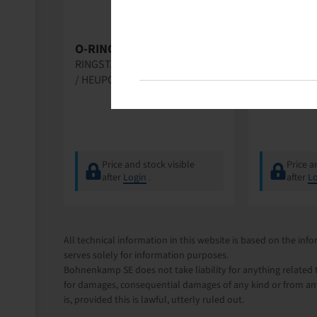
Kabat
O-RING 25 ZOLL
O-RING 25
RINGSTÄRKE 6.50 MM / OR 2-25
RINGSTÄRKE 
/ HEUPO
/ SULLA
Price and stock visible
Price a
after
Login
.
after
Lo
All technical information in this website is based on the i
serves solely for information purposes.
Bohnenkamp SE does not take liability for anything related t
for damages, consequential damages of any kind or from any
is, provided this is lawful, utterly ruled out.