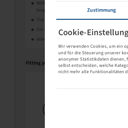
With its deep E-4 tread pattern, the Windpower 
Zustimmung
long service life.
The special, low heat-developing rubber compou
For applications in the most diverse working c
Cookie-Einstellun
Attention: mounting on multi-piece rim only.
Wir verwenden Cookies, um ein op
und für die Steuerung unserer ko
anonymer Statistikdaten dienen, 
Fitting products
selbst entscheiden, welche Katego
nicht mehr alle Funktionalitäten 