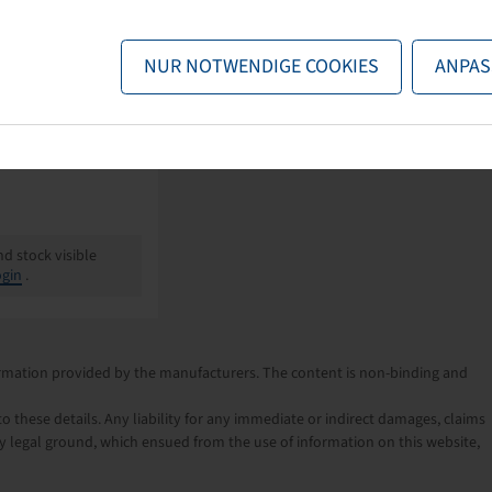
Kabat
NUR NOTWENDIGE COOKIES
ANPAS
 ZOLL
9.65 MM / OR 3-25
nd stock visible
gin
.
nformation provided by the manufacturers. The content is non-binding and
o these details. Any liability for any immediate or indirect damages, claims
 legal ground, which ensued from the use of information on this website,