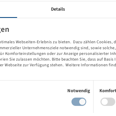
W741 offers excellent wear resistance and thus guarantees a
Details
nd is most suitable for use with dumpers and levellers.
onditions and on surfaces such as mud, rock and sand.
gen
timales Webseiten-Erlebnis zu bieten. Dazu zählen Cookies, di
mmerzieller Unternehmensziele notwendig sind, sowie solche, d
für Komforteinstellungen oder zur Anzeige personalisierter In
rien Sie zulassen möchten. Bitte beachten Sie, dass auf Basis
der Webseite zur Verfügung stehen. Weitere Informationen find
Einwilligungsauswahl
Notwendig
Komfor