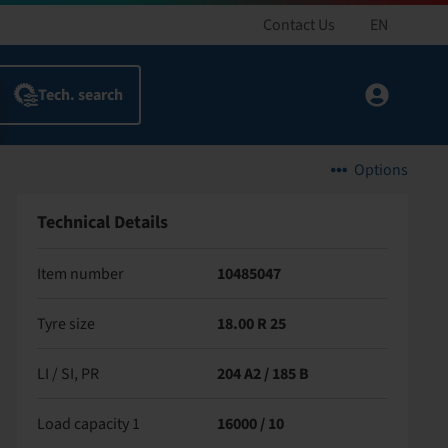
Contact Us
EN
Options
Technical Details
Item number
10485047
Tyre size
18.00 R 25
LI / SI, PR
204 A2 / 185 B
Load capacity 1
16000 / 10