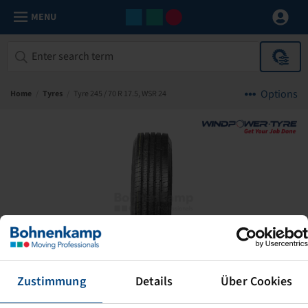
MENU
Options
Home
/
Tyres
/
Tyre 245 / 70 R 17.5, WSR 24
Zustimmung
Details
Über Cookies