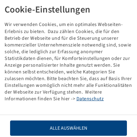
Tyre 245 / 70 R 17.5, WSR 24
Cookie-Einstellungen
Wir verwenden Cookies, um ein optimales Webseiten-
Erlebnis zu bieten. Dazu zählen Cookies, die für den
Price and stock visible after
.
Login
Betrieb der Webseite und für die Steuerung unserer
kommerzieller Unternehmensziele notwendig sind, sowie
solche, die lediglich zur Erfassung anonymer
Statistikdaten dienen, für Komforteinstellungen oder zur
Technical Details
Anzeige personalisierter Inhalte genutzt werden. Sie
können selbst entscheiden, welche Kategorien Sie
zulassen möchten. Bitte beachten Sie, dass auf Basis Ihrer
Item number
10466431
Einstellungen womöglich nicht mehr alle Funktionalitäten
der Webseite zur Verfügung stehen. Weitere
Tyre size
245 / 70 R 17.5
Informationen finden Sie hier ->
Datenschutz
LI / SI, PR
136 / 134 M, 18 PR
Load capacity 1
2240 / 130
ALLE AUSWÄHLEN