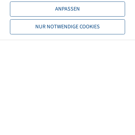
TL/TT
TL
ANPASSEN
Brand
Windpower
NUR NOTWENDIGE COOKIES
Tread
WSR 24
EAN
4040658059087
M+S
M+S
3PMSF
no
Rolling resistance
D
Wet grip
C
Rolling noise (db)
73