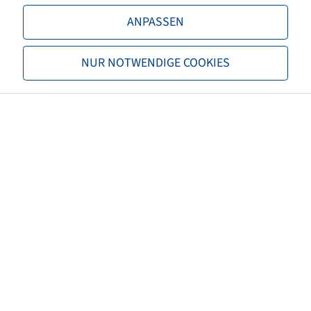
Load capacity 1
8250 / 40
ANPASSEN
Load capacity 2
8250 / 50
NUR NOTWENDIGE COOKIES
TL/TT
TL
Brand
Firestone
Tread
Maxi Traction Harvest
Special item category
Remaining stock
EAN
4040658099441
3PMSF
no
Tyre colour
Black