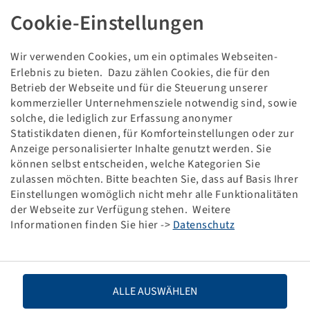
Cookie-Einstellungen
Wir verwenden Cookies, um ein optimales Webseiten-
This item is a discounted special product and only
available in the specified quantity.
Erlebnis zu bieten. Dazu zählen Cookies, die für den
Betrieb der Webseite und für die Steuerung unserer
kommerzieller Unternehmensziele notwendig sind, sowie
Price and stock visible after
.
Login
solche, die lediglich zur Erfassung anonymer
Statistikdaten dienen, für Komforteinstellungen oder zur
Anzeige personalisierter Inhalte genutzt werden. Sie
können selbst entscheiden, welche Kategorien Sie
zulassen möchten. Bitte beachten Sie, dass auf Basis Ihrer
Technical Details
Einstellungen womöglich nicht mehr alle Funktionalitäten
der Webseite zur Verfügung stehen. Weitere
Informationen finden Sie hier ->
Datenschutz
Item number
10000047
Tyre size
900 / 60 R 32
ALLE AUSWÄHLEN
LI / SI, PR
181 A8 / 181 B