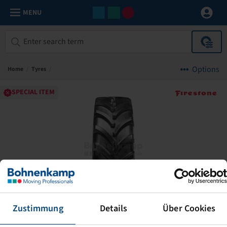
MENU
Options
Home
/
Tyres
/
SPECIAL ITEM
Zustimmung
Details
Über Cookies