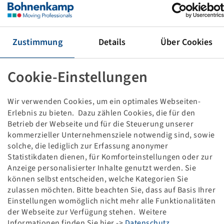
Tyre 710 / 70 R 38, Agri Star II
172 D, TL
Alliance
Zustimmung
Details
Über Cookies
Price and stock visible after
.
Login
Cookie-Einstellungen
Technical Details
Wir verwenden Cookies, um ein optimales Webseiten-
Erlebnis zu bieten. Dazu zählen Cookies, die für den
Betrieb der Webseite und für die Steuerung unserer
Item number
15228915
kommerzieller Unternehmensziele notwendig sind, sowie
solche, die lediglich zur Erfassung anonymer
Tyre size
710 / 70 R 38
Statistikdaten dienen, für Komforteinstellungen oder zur
Anzeige personalisierter Inhalte genutzt werden. Sie
können selbst entscheiden, welche Kategorien Sie
LI / SI, PR
172 D
zulassen möchten. Bitte beachten Sie, dass auf Basis Ihrer
Einstellungen womöglich nicht mehr alle Funktionalitäten
Load capacity 1
6300 / 65
der Webseite zur Verfügung stehen. Weitere
Informationen finden Sie hier ->
Datenschutz