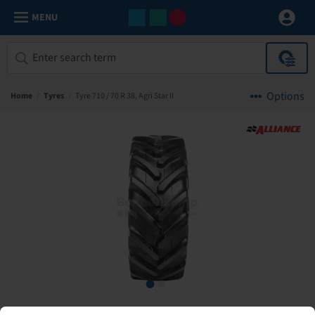
MENU
Options
Home
/
Tyres
/
Tyre 710 / 70 R 38, Agri Star II