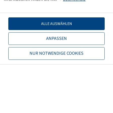
TL/TT
TL
Brand
Alliance
ALLE AUSWÄHLEN
Tread
Agri Star II
ANPASSEN
EAN
8903635028130
NUR NOTWENDIGE COOKIES
3PMSF
no
Tyre colour
Black
ECE regulation number
ECE 106
Net weight (kg)
290,00
Recommended rim size
DW23B