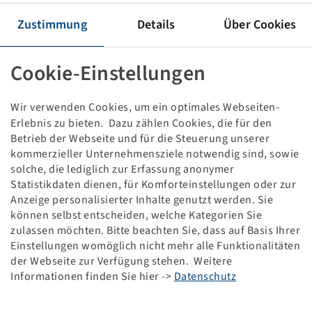
Tyre 8 - 16, FSLM
4 PR, 82 A6, TT
Zustimmung
Details
Über Cookies
Bridgestone
Cookie-Einstellungen
This item is only available in the specified quantity
and will not become available again.
Wir verwenden Cookies, um ein optimales Webseiten-
Erlebnis zu bieten. Dazu zählen Cookies, die für den
Price and stock visible after
.
Login
Betrieb der Webseite und für die Steuerung unserer
kommerzieller Unternehmensziele notwendig sind, sowie
solche, die lediglich zur Erfassung anonymer
Statistikdaten dienen, für Komforteinstellungen oder zur
Technical Details
Anzeige personalisierter Inhalte genutzt werden. Sie
können selbst entscheiden, welche Kategorien Sie
zulassen möchten. Bitte beachten Sie, dass auf Basis Ihrer
Item number
10691450
Einstellungen womöglich nicht mehr alle Funktionalitäten
der Webseite zur Verfügung stehen. Weitere
Tyre size
8 - 16
Informationen finden Sie hier ->
Datenschutz
LI / SI, PR
82 A6, 4 PR