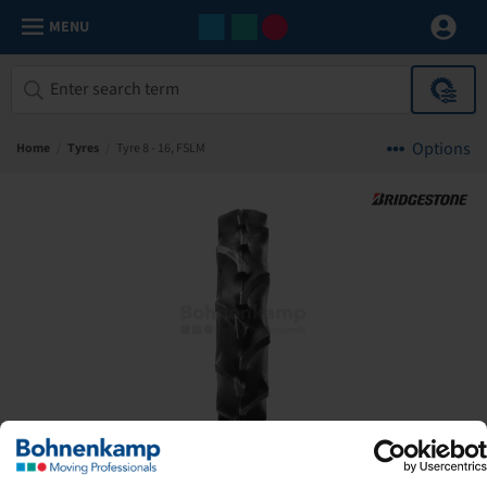
MENU
Options
Home
/
Tyres
/
Tyre 8 - 16, FSLM