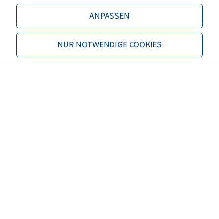
LI / SI, PR
139 A8 / 136 B
ANPASSEN
Load capacity 1
2430 / 40
NUR NOTWENDIGE COOKIES
Load capacity 2
2240 / 50
TL/TT
TL
Brand
Continental
Tread
AC 85
Special item category
Disassambled
Damage profile
Dismounted
EAN
4040658106422