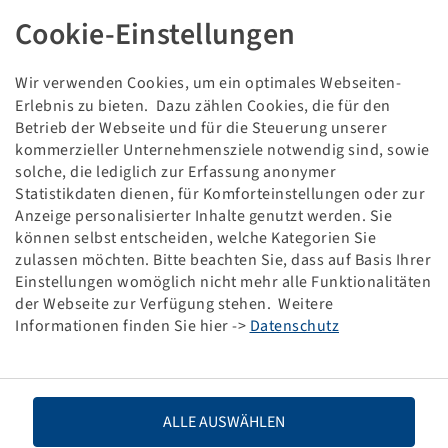
REIFEN 420 / 85 R 28
Cookie-Einstellungen
Damage pattern:
Dismounted
Wir verwenden Cookies, um ein optimales Webseiten-
Erlebnis zu bieten. Dazu zählen Cookies, die für den
This item is a discounted special product and only
Betrieb der Webseite und für die Steuerung unserer
available in the specified quantity.
kommerzieller Unternehmensziele notwendig sind, sowie
solche, die lediglich zur Erfassung anonymer
Statistikdaten dienen, für Komforteinstellungen oder zur
Price and stock visible after
.
Login
Anzeige personalisierter Inhalte genutzt werden. Sie
können selbst entscheiden, welche Kategorien Sie
zulassen möchten. Bitte beachten Sie, dass auf Basis Ihrer
Einstellungen womöglich nicht mehr alle Funktionalitäten
der Webseite zur Verfügung stehen. Weitere
Technical Details
Informationen finden Sie hier ->
Datenschutz
Item number
10000717
Tyre size
420 / 85 R 28
ALLE AUSWÄHLEN