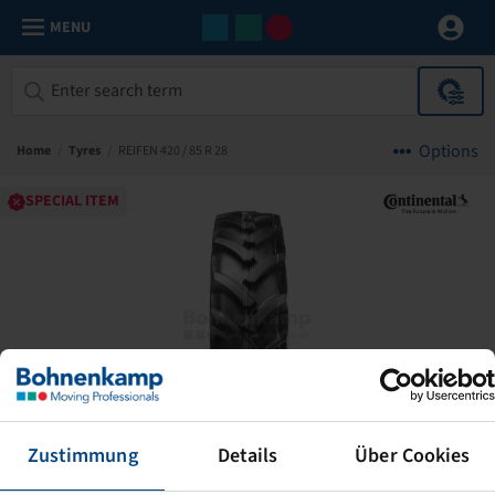
MENU
Options
Home
/
Tyres
/
REIFEN 420 / 85 R 28
SPECIAL ITEM
Zustimmung
Details
Über Cookies