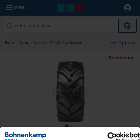
MENU
Options
Home
/
Tyres
/
Tyre 620 / 75 R 30, Maxi Traction