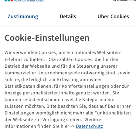
Tyre 620 / 75 R 30, Maxi Traction
Zustimmung
Details
Über Cookies
Important: This item is not kept in stock at
Cookie-Einstellungen
Bohnenkamp SE. Therefore a return is not possible.
Wir verwenden Cookies, um ein optimales Webseiten-
Price and stock visible after
.
Login
Erlebnis zu bieten. Dazu zählen Cookies, die für den
Betrieb der Webseite und für die Steuerung unserer
kommerzieller Unternehmensziele notwendig sind, sowie
solche, die lediglich zur Erfassung anonymer
Technical Details
Statistikdaten dienen, für Komforteinstellungen oder zur
Anzeige personalisierter Inhalte genutzt werden. Sie
können selbst entscheiden, welche Kategorien Sie
Item number
10626513
zulassen möchten. Bitte beachten Sie, dass auf Basis Ihrer
Einstellungen womöglich nicht mehr alle Funktionalitäten
der Webseite zur Verfügung stehen. Weitere
Tyre size
620 / 75 R 30
Informationen finden Sie hier ->
Datenschutz
LI / SI, PR
163 D / 160 E