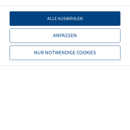
Load capacity 1
4875 / 65
ALLE AUSWÄHLEN
Load capacity 2
4500 / 70
ANPASSEN
TL/TT
TL
NUR NOTWENDIGE COOKIES
Brand
Firestone
Tread
Maxi Traction
EAN
3286340546218
3PMSF
no
Tyre colour
Black
ECE regulation number
not necessary