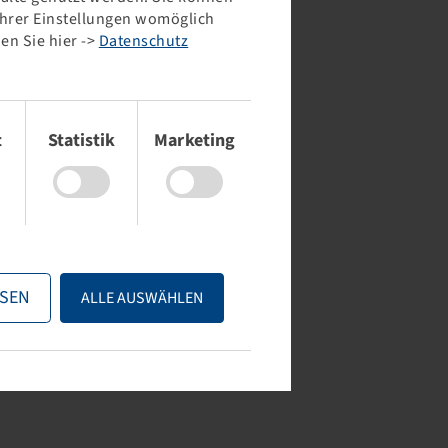
 Ihrer Einstellungen womöglich
en Sie hier ->
Datenschutz
Tyre 440 / 65 R 24,
Tyre 440 / 65 R 24, VX-
Agrimax RT 657
Tractor
38 A8 / 135 D, TL
135 D / 132 E, TL
t
Statistik
Marketing
Price and stock visible
Price and stock visible
after
Login
.
after
Login
.
SEN
ALLE AUSWÄHLEN