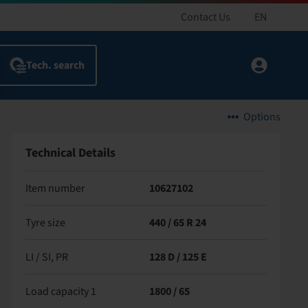
Contact Us
EN
Options
Technical Details
Item number
10627102
Tyre size
440 / 65 R 24
LI / SI, PR
128 D / 125 E
Load capacity 1
1800 / 65