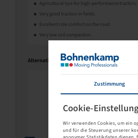
Agricultural tyre for high-performance tractors.
Very good traction in fields.
Excellent ride comfort on the road.
Very low soil compaction.
Alternative Products
Zustimmung
Cookie-Einstellun
Wir verwenden Cookies, um ein op
und für die Steuerung unserer ko
anonymer Statistikdaten dienen, 