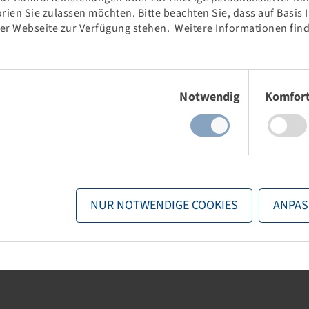
rien Sie zulassen möchten. Bitte beachten Sie, dass auf Basis
der Webseite zur Verfügung stehen. Weitere Informationen find
 65 R 24, Gripker
Tyre 440 / 65 R 24,
TRAXION 65
128 D, TL
1
Einwilligungsauswahl
Notwendig
Komfor
nd stock visible
Price and stock visible
gin
.
after
Login
.
NUR NOTWENDIGE COOKIES
ANPAS