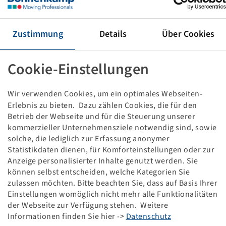
Tyre 280 / 85 R 24, Performer 85
115 D / 112 E, TL
(11.2R24), Firestone
Zustimmung
Details
Über Cookies
Important: This item is not kept in stock at
Bohnenkamp SE. Therefore a return is not possible.
Cookie-Einstellungen
Price and stock visible after
.
Login
Wir verwenden Cookies, um ein optimales Webseiten-
Erlebnis zu bieten. Dazu zählen Cookies, die für den
Betrieb der Webseite und für die Steuerung unserer
kommerzieller Unternehmensziele notwendig sind, sowie
solche, die lediglich zur Erfassung anonymer
Technical Details
Statistikdaten dienen, für Komforteinstellungen oder zur
Anzeige personalisierter Inhalte genutzt werden. Sie
können selbst entscheiden, welche Kategorien Sie
Item number
10626114
zulassen möchten. Bitte beachten Sie, dass auf Basis Ihrer
Einstellungen womöglich nicht mehr alle Funktionalitäten
Tyre size
280 / 85 R 24
der Webseite zur Verfügung stehen. Weitere
Informationen finden Sie hier ->
Datenschutz
LI / SI, PR
115 D / 112 E