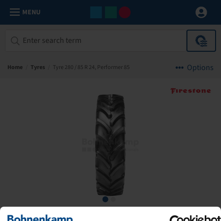
MENU
Options
Home
/
Tyres
/
Tyre 280 / 85 R 24, Performer 85