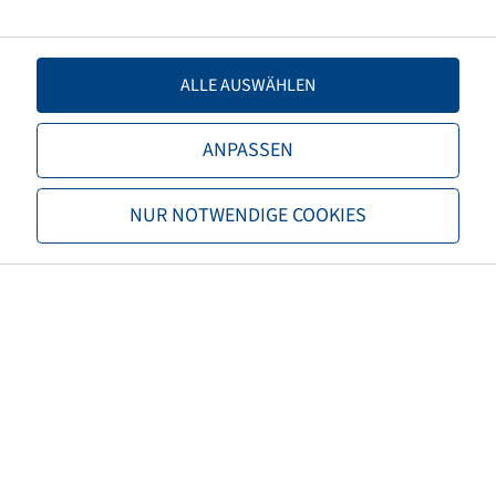
Load capacity 1
1215 / 65
ALLE AUSWÄHLEN
Load capacity 2
1120 / 70
ANPASSEN
TL/TT
TL
NUR NOTWENDIGE COOKIES
Brand
Firestone
Tread
Performer 85
EAN
3286340562218
Alternative size 1
11.2R24
3PMSF
no
Tyre colour
Black