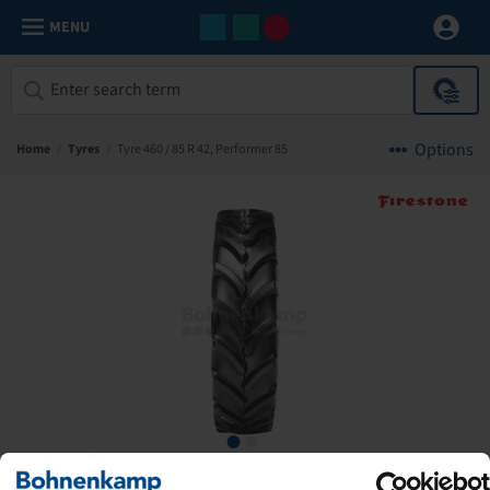
MENU
Options
Home
/
Tyres
/
Tyre 460 / 85 R 42, Performer 85