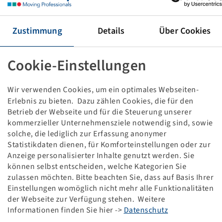
Tyre 460 / 85 R 42, Performer 85
150 D / 147 E, TL
Firestone
Zustimmung
Details
Über Cookies
Important: This item is not kept in stock at
Cookie-Einstellungen
Bohnenkamp SE. Therefore a return is not possible.
Wir verwenden Cookies, um ein optimales Webseiten-
Price and stock visible after
.
Login
Erlebnis zu bieten. Dazu zählen Cookies, die für den
Betrieb der Webseite und für die Steuerung unserer
kommerzieller Unternehmensziele notwendig sind, sowie
solche, die lediglich zur Erfassung anonymer
Technical Details
Statistikdaten dienen, für Komforteinstellungen oder zur
Anzeige personalisierter Inhalte genutzt werden. Sie
können selbst entscheiden, welche Kategorien Sie
Item number
10626465
zulassen möchten. Bitte beachten Sie, dass auf Basis Ihrer
Einstellungen womöglich nicht mehr alle Funktionalitäten
Tyre size
460 / 85 R 42
der Webseite zur Verfügung stehen. Weitere
Informationen finden Sie hier ->
Datenschutz
LI / SI, PR
150 D / 147 E