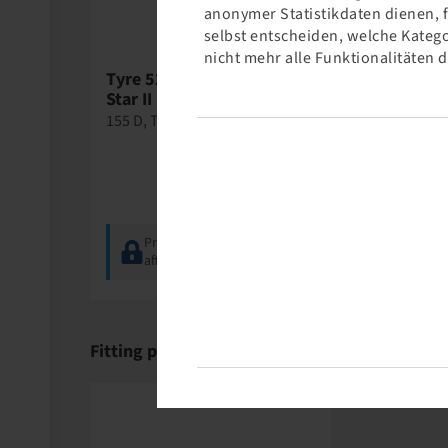
anonymer Statistikdaten dienen, 
selbst entscheiden, welche Katego
nicht mehr alle Funktionalitäten 
Tyre 520 / 85 R 38, Agri
Tyre 520 /
Star II
Agrimax R
155 D, TL
155 A8 / 155
Price and stock visible
Price a
after
Login
.
after
Lo
Fitting products