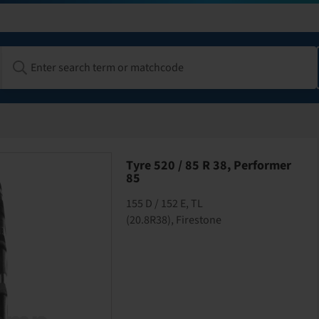
Tyre 520 / 85 R 38, Performer
85
155 D / 152 E, TL
(20.8R38), Firestone