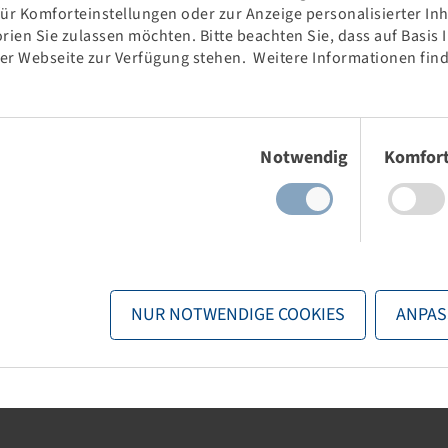
für Komforteinstellungen oder zur Anzeige personalisierter In
rien Sie zulassen möchten. Bitte beachten Sie, dass auf Basis
der Webseite zur Verfügung stehen. Weitere Informationen find
 85 R 38,
T 855
 B, TL
Einwilligungsauswahl
Notwendig
Komfor
nd stock visible
gin
.
NUR NOTWENDIGE COOKIES
ANPAS