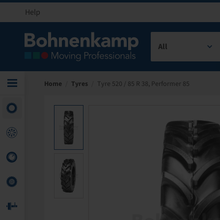
Help
All
Home
/
Tyres
/
Tyre 520 / 85 R 38, Performer 85