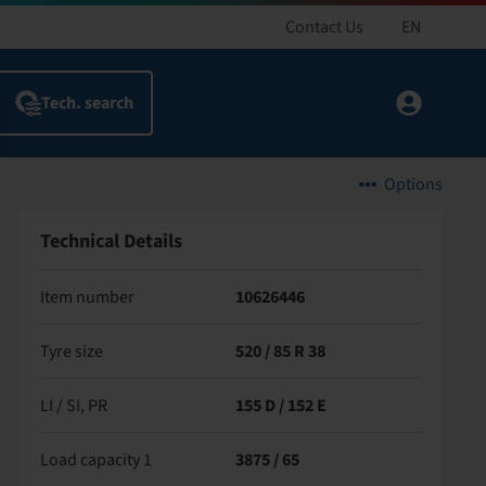
Contact Us
EN
Options
Technical Details
Item number
10626446
Tyre size
520 / 85 R 38
LI / SI, PR
155 D / 152 E
Load capacity 1
3875 / 65