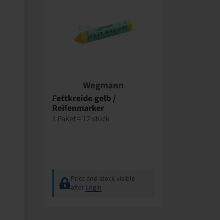
Wegmann
Fettkreide gelb /
Reifenmarker
1 Paket = 12 stück
Price and stock visible
after
Login
.