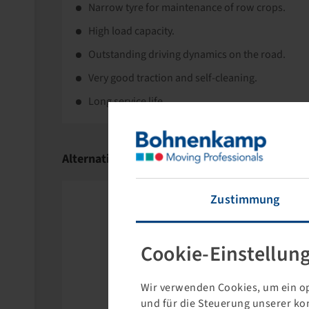
Narrow tyre for maintenance of row crops.
High load capacity.
Outstanding driving dynamics on the road.
Very good traction and self-cleaning.
Long service life.
Alternative Products
Zustimmung
Cookie-Einstellun
Wir verwenden Cookies, um ein op
und für die Steuerung unserer ko