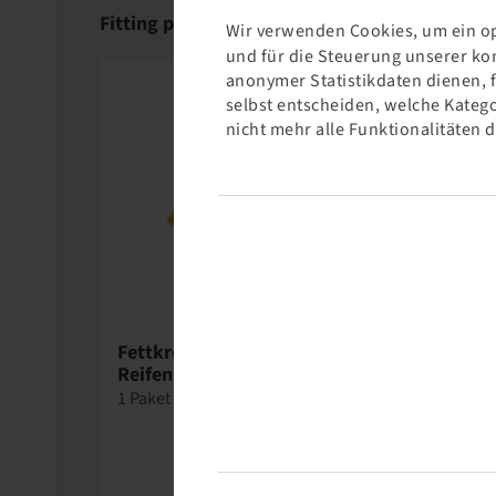
Fitting products
Wir verwenden Cookies, um ein op
und für die Steuerung unserer ko
anonymer Statistikdaten dienen, 
selbst entscheiden, welche Katego
nicht mehr alle Funktionalitäten 
Wegmann
Fettkreide gelb /
Reifenmarker
1 Paket = 12 stück