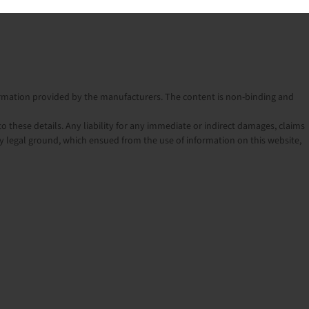
nformation provided by the manufacturers. The content is non-binding and
o these details. Any liability for any immediate or indirect damages, claims
 legal ground, which ensued from the use of information on this website,