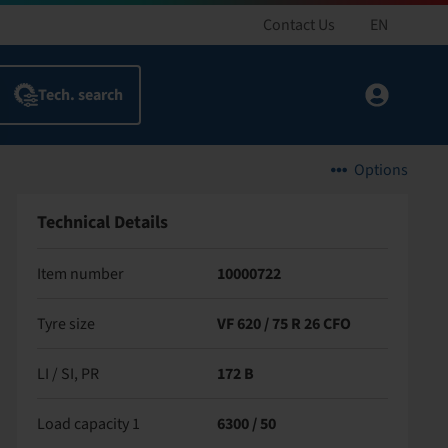
Contact Us
EN
Options
Technical Details
Item number
10000722
Tyre size
VF 620 / 75 R 26 CFO
LI / SI, PR
172 B
Load capacity 1
6300 / 50