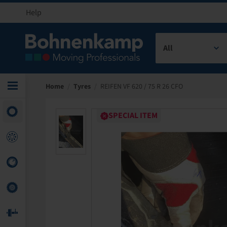
Help
All
Home
/
Tyres
/
REIFEN VF 620 / 75 R 26 CFO
SPECIAL ITEM
SPECIAL ITEM