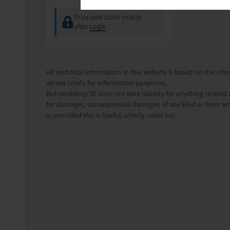
Price and stock visible
after
Login
.
All technical information in this website is based on the i
serves solely for information purposes.
Bohnenkamp SE does not take liability for anything related t
for damages, consequential damages of any kind or from any
is, provided this is lawful, utterly ruled out.