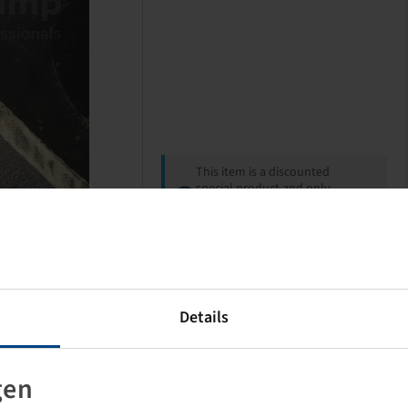
This item is a discounted
special product and only
available in the specified
quantity.
Price and stock visible after
Login
.
Details
gen