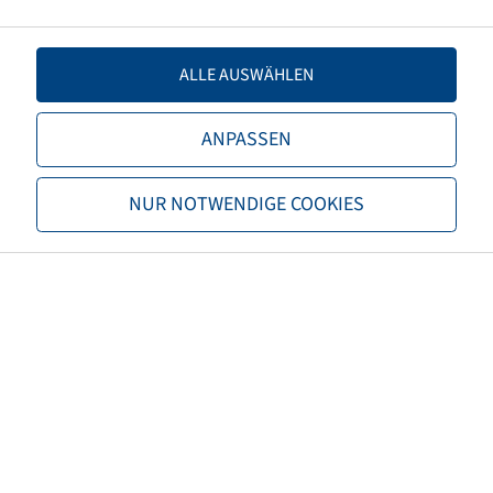
TL/TT
TL
Brand
Onyx
ALLE AUSWÄHLEN
Tread
NY-AS 687
ANPASSEN
EAN
6953913188492
NUR NOTWENDIGE COOKIES
M+S
M+S
3PMSF
yes
Rolling resistance
D
Wet grip
D
Rolling noise (db)
73