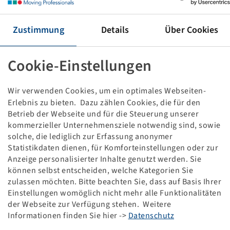
Tyre 225 / 75 R 16 C, NY-AS 687
Zustimmung
Details
Über Cookies
Price and stock visible after
.
Login
Cookie-Einstellungen
Wir verwenden Cookies, um ein optimales Webseiten-
Erlebnis zu bieten. Dazu zählen Cookies, die für den
Technical Details
Betrieb der Webseite und für die Steuerung unserer
kommerzieller Unternehmensziele notwendig sind, sowie
Item number
10165260
solche, die lediglich zur Erfassung anonymer
Statistikdaten dienen, für Komforteinstellungen oder zur
Anzeige personalisierter Inhalte genutzt werden. Sie
Tyre size
225 / 75 R 16 C
können selbst entscheiden, welche Kategorien Sie
zulassen möchten. Bitte beachten Sie, dass auf Basis Ihrer
LI / SI, PR
121 / 120 R, 12 PR
Einstellungen womöglich nicht mehr alle Funktionalitäten
der Webseite zur Verfügung stehen. Weitere
Load capacity 1
1450 / 170
Informationen finden Sie hier ->
Datenschutz