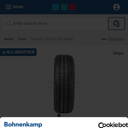
MENU
Options
Home
/
Tyres
/
Tyre 225 / 75 R 16 C, NY-AS 687
ALL-WEATHER
Onyx