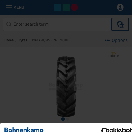
MENU
Options
Home
/
Tyres
/
Tyre 420 / 85 R 24, TM600