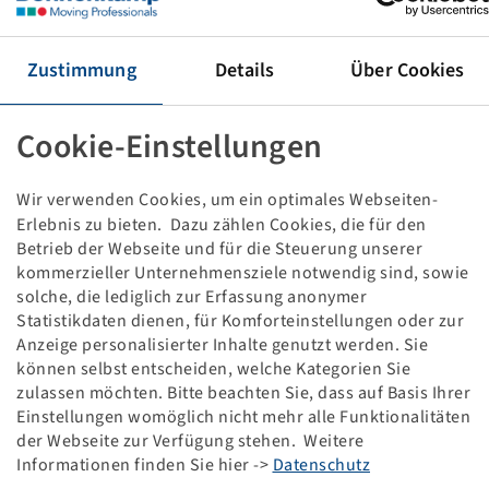
Tyre 420 / 85 R 24, TM600
137 A8 / 134 B, TL
(16.9R24), Trelleborg
Zustimmung
Details
Über Cookies
This item is only available in the specified quantity
and will not become available again.
Cookie-Einstellungen
Wir verwenden Cookies, um ein optimales Webseiten-
Price and stock visible after
.
Login
Erlebnis zu bieten. Dazu zählen Cookies, die für den
Betrieb der Webseite und für die Steuerung unserer
kommerzieller Unternehmensziele notwendig sind, sowie
solche, die lediglich zur Erfassung anonymer
Technical Details
Statistikdaten dienen, für Komforteinstellungen oder zur
Anzeige personalisierter Inhalte genutzt werden. Sie
können selbst entscheiden, welche Kategorien Sie
Item number
10001052
zulassen möchten. Bitte beachten Sie, dass auf Basis Ihrer
Einstellungen womöglich nicht mehr alle Funktionalitäten
Tyre size
420 / 85 R 24
der Webseite zur Verfügung stehen. Weitere
Informationen finden Sie hier ->
Datenschutz
LI / SI, PR
137 A8 / 134 B