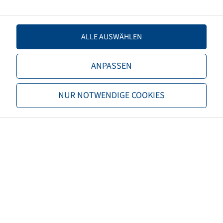
Load capacity 1
2300 / 40
ALLE AUSWÄHLEN
Load capacity 2
2120 / 50
ANPASSEN
TL/TT
TL
NUR NOTWENDIGE COOKIES
Brand
Trelleborg
Tread
TM600
EAN
8059971004564
Alternative size 1
16.9R24
3PMSF
no
Tyre colour
Black