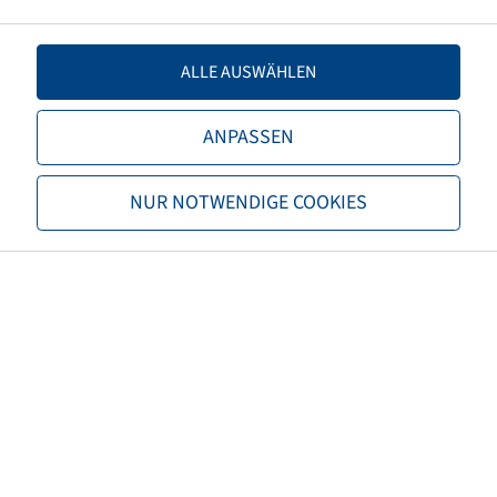
Load capacity 1
1060 / 40
ALLE AUSWÄHLEN
Load capacity 2
1060 / 50
ANPASSEN
TL/TT
TL
NUR NOTWENDIGE COOKIES
Brand
Trelleborg
Tread
TM700
EAN
8059971001426
3PMSF
no
Tyre colour
Black
ECE regulation number
not necessary