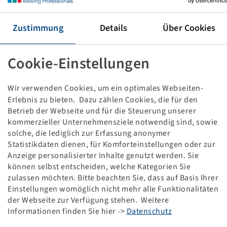
Tyre 300 / 70 R 20, TM700
Zustimmung
Details
Über Cookies
Important: This item is not kept in stock at
Cookie-Einstellungen
Bohnenkamp SE. Therefore a return is not possible.
Wir verwenden Cookies, um ein optimales Webseiten-
Price and stock visible after
.
Login
Erlebnis zu bieten. Dazu zählen Cookies, die für den
Betrieb der Webseite und für die Steuerung unserer
kommerzieller Unternehmensziele notwendig sind, sowie
solche, die lediglich zur Erfassung anonymer
Technical Details
Statistikdaten dienen, für Komforteinstellungen oder zur
Anzeige personalisierter Inhalte genutzt werden. Sie
können selbst entscheiden, welche Kategorien Sie
Item number
10001064
zulassen möchten. Bitte beachten Sie, dass auf Basis Ihrer
Einstellungen womöglich nicht mehr alle Funktionalitäten
Tyre size
300 / 70 R 20
der Webseite zur Verfügung stehen. Weitere
Informationen finden Sie hier ->
Datenschutz
LI / SI, PR
110 A8 / 110 B