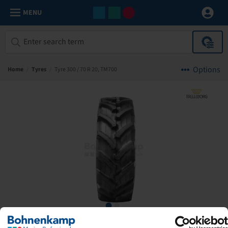
MENU
Options
Home
/
Tyres
/
Tyre 300 / 70 R 20, TM700