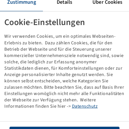
REIFEN 600 / 70 R 28
Zustimmung
Details
Über Cookies
Cookie-Einstellungen
Damage pattern:
Dismounted
Wir verwenden Cookies, um ein optimales Webseiten-
This item is a discounted special product and only
available in the specified quantity.
Erlebnis zu bieten. Dazu zählen Cookies, die für den
Betrieb der Webseite und für die Steuerung unserer
kommerzieller Unternehmensziele notwendig sind, sowie
Price and stock visible after
.
Login
solche, die lediglich zur Erfassung anonymer
Statistikdaten dienen, für Komforteinstellungen oder zur
Anzeige personalisierter Inhalte genutzt werden. Sie
können selbst entscheiden, welche Kategorien Sie
zulassen möchten. Bitte beachten Sie, dass auf Basis Ihrer
Technical Details
Einstellungen womöglich nicht mehr alle Funktionalitäten
der Webseite zur Verfügung stehen. Weitere
Item number
10000683
Informationen finden Sie hier ->
Datenschutz
Tyre size
600 / 70 R 28