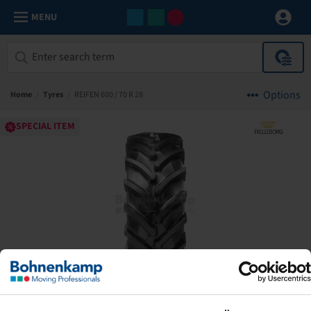
MENU
Options
Home
/
Tyres
/
REIFEN 600 / 70 R 28
SPECIAL ITEM