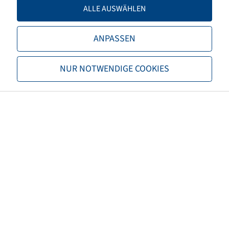
ALLE AUSWÄHLEN
LI / SI, PR
157 D / 154 E
Load capacity 1
4125 / 65
ANPASSEN
Load capacity 2
3750 / 70
NUR NOTWENDIGE COOKIES
TL/TT
TL
Brand
Trelleborg
Tread
TM900HP
Special item category
Damaged
Damage profile
Dismounted
EAN
4040658105425