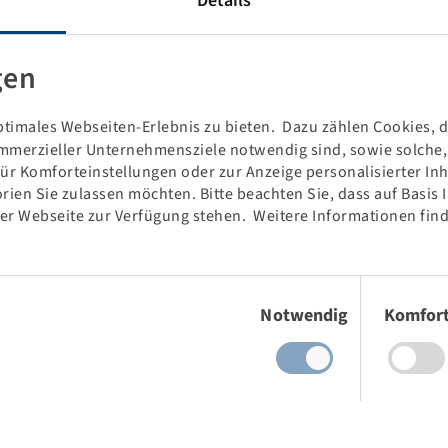
Details
ly for the biggest agricultural machines and high-performance
gen
vehicle's high torque and enables high traction on all soils.
timales Webseiten-Erlebnis zu bieten. Dazu zählen Cookies, di
ride comfort and safety.
mmerzieller Unternehmensziele notwendig sind, sowie solche, d
für Komforteinstellungen oder zur Anzeige personalisierter In
rien Sie zulassen möchten. Bitte beachten Sie, dass auf Basis
der Webseite zur Verfügung stehen. Weitere Informationen find
Einwilligungsauswahl
Notwendig
Komfor