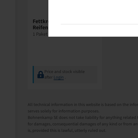
Wegmann
Fettkreide gelb /
Reifenmarker
1 Paket = 12 stück
Price and stock visible
after
Login
.
All technical information in this website is based on the i
serves solely for information purposes.
Bohnenkamp SE does not take liability for anything related t
for damages, consequential damages of any kind or from any
is, provided this is lawful, utterly ruled out.