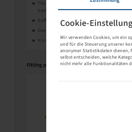
Zustimmung
The TM 900 High Power was developed specifical
tractors.
Cookie-Einstellun
It offers extremely high load capacity.
Due to its special design, the tyre transmits the 
Wir verwenden Cookies, um ein op
It is characterised through extraordinarily high 
und für die Steuerung unserer ko
anonymer Statistikdaten dienen, 
selbst entscheiden, welche Katego
nicht mehr alle Funktionalitäten 
Fitting products