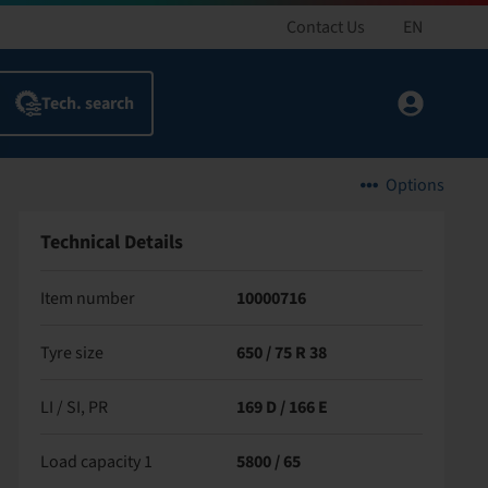
Contact Us
EN
Options
Technical Details
Item number
10000716
Tyre size
650 / 75 R 38
LI / SI, PR
169 D / 166 E
Load capacity 1
5800 / 65