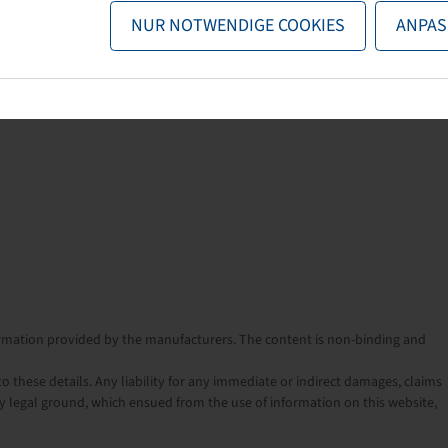
NUR NOTWENDIGE COOKIES
ANPAS
nformation provided by the manufacturers. The content is non-binding and
o these details. Any liability for any immediate or indirect damages, claims
 legal ground, which ensued from the use of information on this website,