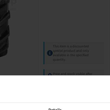
This item is a discounted
special product and only
available in the specified
quantity.
Price and stock visible after
Login
.