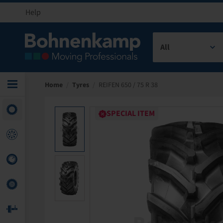
Help
All
Home
/
Tyres
/
REIFEN 650 / 75 R 38
SPECIAL ITEM
SPECIAL ITEM
SPECIAL ITEM