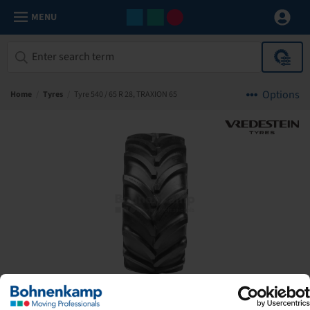
MENU
Options
Home
/
Tyres
/
Tyre 540 / 65 R 28, TRAXION 65