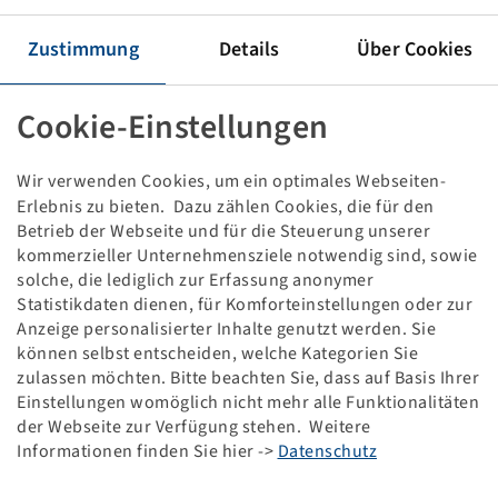
Tyre 540 / 65 R 28, TRAXION 65
142 D, TL
Zustimmung
Details
Über Cookies
Vredestein
Price and stock visible after
.
Cookie-Einstellungen
Login
Wir verwenden Cookies, um ein optimales Webseiten-
Erlebnis zu bieten. Dazu zählen Cookies, die für den
Technical Details
Betrieb der Webseite und für die Steuerung unserer
kommerzieller Unternehmensziele notwendig sind, sowie
solche, die lediglich zur Erfassung anonymer
Item number
14825780
Statistikdaten dienen, für Komforteinstellungen oder zur
Anzeige personalisierter Inhalte genutzt werden. Sie
Tyre size
540 / 65 R 28
können selbst entscheiden, welche Kategorien Sie
zulassen möchten. Bitte beachten Sie, dass auf Basis Ihrer
Einstellungen womöglich nicht mehr alle Funktionalitäten
LI / SI, PR
142 D
der Webseite zur Verfügung stehen. Weitere
Informationen finden Sie hier ->
Datenschutz
Load capacity 1
2650 / 65