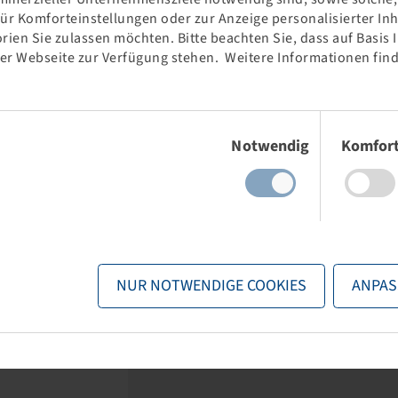
für Komforteinstellungen oder zur Anzeige personalisierter In
rien Sie zulassen möchten. Bitte beachten Sie, dass auf Basis
der Webseite zur Verfügung stehen. Weitere Informationen find
 70 R 20,
Tyre 360 / 70 R 20, Fitker
T 765
129 A8 / 126 B, TL
1
Einwilligungsauswahl
 B, TL
Notwendig
Komfor
nd stock visible
Price and stock visible
gin
.
after
Login
.
NUR NOTWENDIGE COOKIES
ANPAS