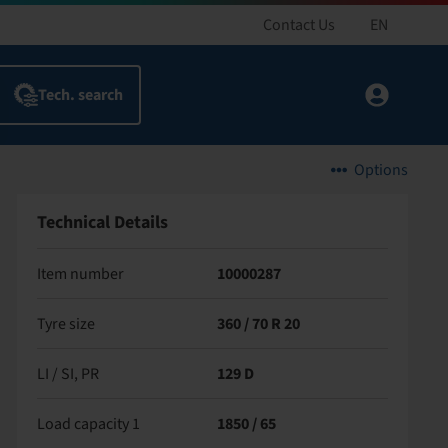
Contact Us
EN
Options
Technical Details
Item number
10000287
Tyre size
360 / 70 R 20
LI / SI, PR
129 D
Load capacity 1
1850 / 65