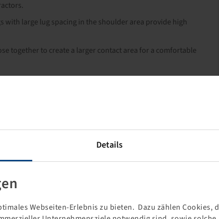
ractors.
gs with large lug spacing in the shoulder area provide high
lose together to create a larger contact area for a comfortable
Details
gen
timales Webseiten-Erlebnis zu bieten. Dazu zählen Cookies, di
mmerzieller Unternehmensziele notwendig sind, sowie solche, d