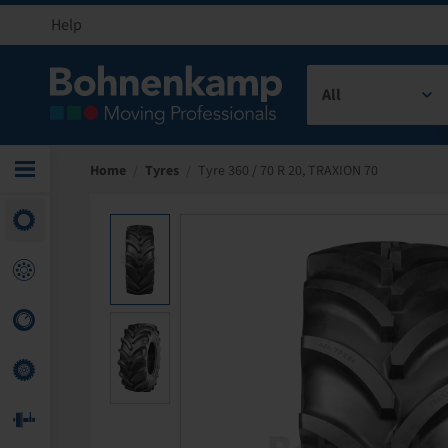
Help
All
Home
/
Tyres
/
Tyre 360 / 70 R 20, TRAXION 70