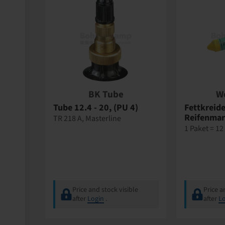
BK Tube
W
Tube 12.4 - 20, (PU 4)
Fettkreide
Reifenmar
TR 218 A, Masterline
1 Paket = 12
Price and stock visible
Price a
after
Login
.
after
Lo