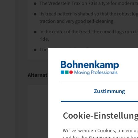
The Vredestein Traxion 70 is a tyre for modern t
Its tread pattern is shaped so that the robust lu
traction and very good self-cleaning.
In the center of the tread, the curved lugs run c
ride.
The wide tread allows for maximum traction.
Alternative Products
Zustimmung
Cookie-Einstellun
Wir verwenden Cookies, um ein op
und für die Steuerung unserer ko