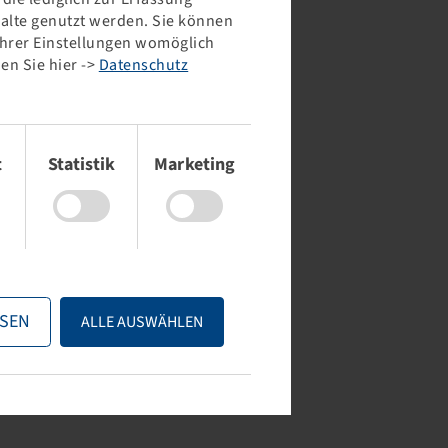
halte genutzt werden. Sie können
 Ihrer Einstellungen womöglich
en Sie hier ->
Datenschutz
Tyre 360 / 70 R 20, AC 70 T
Tyre 360 / 70 R 20, Agri
Star II
20 A8 / 120 B, TL
129 D, TL
t
Statistik
Marketing
Price and stock visible
Price and stock visible
after
Login
.
after
Login
.
SEN
ALLE AUSWÄHLEN