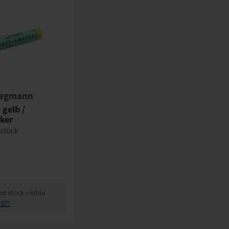
egmann
 gelb /
ker
 stück
nd stock visible
gin
.