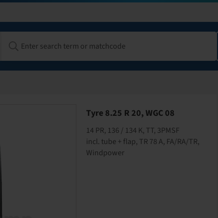
Tyre 8.25 R 20, WGC 08
14 PR, 136 / 134 K, TT, 3PMSF
incl. tube + flap, TR 78 A, FA/RA/TR,
Windpower