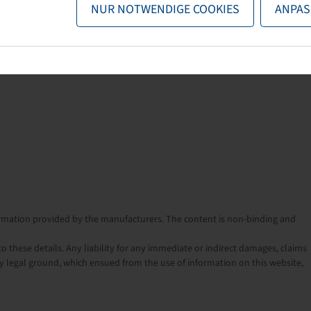
NUR NOTWENDIGE COOKIES
ANPAS
nformation provided by the manufacturers. The content is non-binding and
o these details. Any liability for any immediate or indirect damages, claims
 legal ground, which ensued from the use of information on this website,