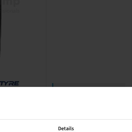
Price and stock visible after
Login
.
Details