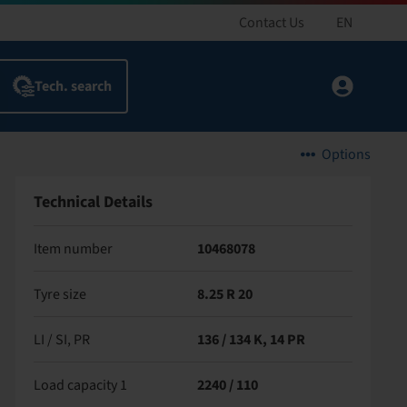
Contact Us
EN
Options
Technical Details
Item number
10468078
Tyre size
8.25 R 20
LI / SI, PR
136 / 134 K, 14 PR
Load capacity 1
2240 / 110