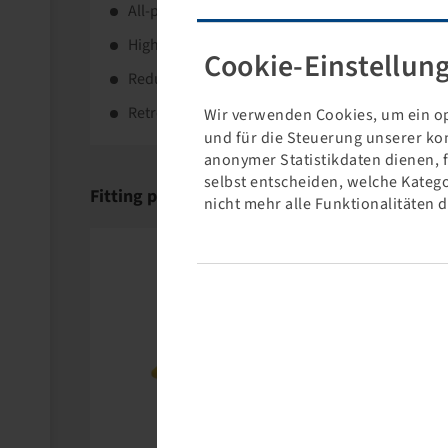
All-position tyre for mixed use.
High resistance in tough operations with robust
Cookie-Einstellun
Reduced heat generation.
Retreadable casing.
Wir verwenden Cookies, um ein op
und für die Steuerung unserer ko
anonymer Statistikdaten dienen, 
selbst entscheiden, welche Katego
Fitting products
nicht mehr alle Funktionalitäten 