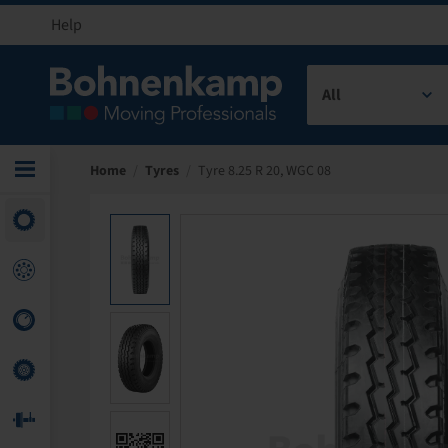
Help
All
Home
/
Tyres
/
Tyre 8.25 R 20, WGC 08