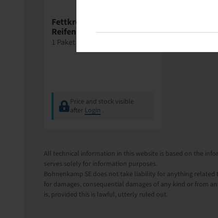
Wegmann
Fettkreide gelb /
Reifenmarker
1 Paket = 12 stück
Price and stock visible
after
Login
.
All technical information in this website is based on the i
serves solely for information purposes.
Bohnenkamp SE does not take liability for anything related t
for damages, consequential damages of any kind or from any
is, provided this is lawful, utterly ruled out.