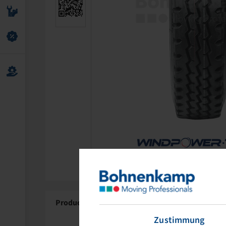
Product Details
About Windpower
Zustimmung